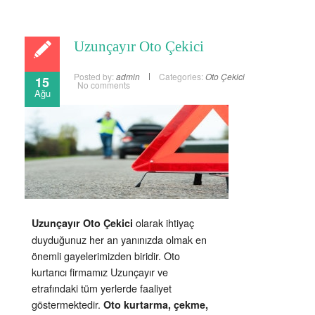
Uzunçayır Oto Çekici
Posted by:
admin
Categories:
Oto Çekici
15
No comments
Ağu
olarak ihtiyaç
Uzunçayır Oto Çekici
duyduğunuz her an yanınızda olmak en
önemli gayelerimizden biridir. Oto
kurtarıcı firmamız Uzunçayır ve
etrafındaki tüm yerlerde faaliyet
göstermektedir.
Oto kurtarma, çekme,