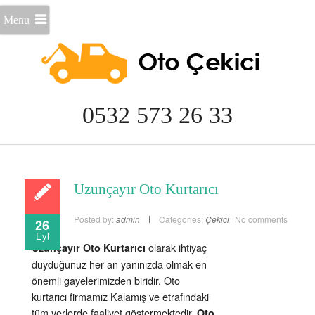
Menu
0532 573 26 33
Uzunçayır Oto Kurtarıcı
Posted by:
admin
Categories:
Çekici
No comments
26
Eyl
olarak ihtiyaç
Uzunçayır Oto Kurtarıcı
duyduğunuz her an yanınızda olmak en
önemli gayelerimizden biridir. Oto
kurtarıcı firmamız Kalamış ve etrafındaki
tüm yerlerde faaliyet göstermektedir.
Oto