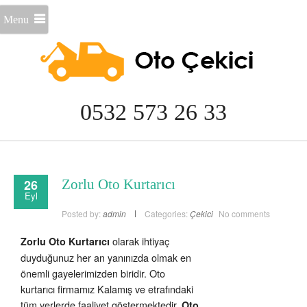
Menu
0532 573 26 33
26
Zorlu Oto Kurtarıcı
Eyl
Posted by:
admin
Categories:
Çekici
No comments
olarak ihtiyaç
Zorlu Oto Kurtarıcı
duyduğunuz her an yanınızda olmak en
önemli gayelerimizden biridir. Oto
kurtarıcı firmamız Kalamış ve etrafındaki
tüm yerlerde faaliyet göstermektedir.
Oto