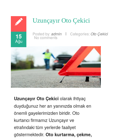
Uzunçayır Oto Çekici
Posted by:
admin
Categories:
Oto Çekici
15
No comments
Ağu
olarak ihtiyaç
Uzunçayır Oto Çekici
duyduğunuz her an yanınızda olmak en
önemli gayelerimizden biridir. Oto
kurtarıcı firmamız Uzunçayır ve
etrafındaki tüm yerlerde faaliyet
göstermektedir.
Oto kurtarma, çekme,