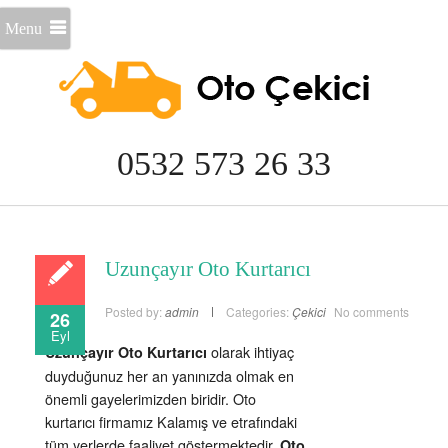
Menu
0532 573 26 33
Uzunçayır Oto Kurtarıcı
Posted by:
admin
Categories:
Çekici
No comments
26
Eyl
olarak ihtiyaç
Uzunçayır Oto Kurtarıcı
duyduğunuz her an yanınızda olmak en
önemli gayelerimizden biridir. Oto
kurtarıcı firmamız Kalamış ve etrafındaki
tüm yerlerde faaliyet göstermektedir.
Oto