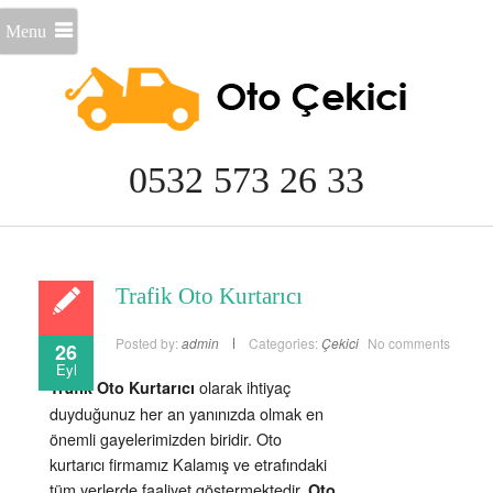
Menu
0532 573 26 33
Trafik Oto Kurtarıcı
Posted by:
admin
Categories:
Çekici
No comments
26
Eyl
olarak ihtiyaç
Trafik Oto Kurtarıcı
duyduğunuz her an yanınızda olmak en
önemli gayelerimizden biridir. Oto
kurtarıcı firmamız Kalamış ve etrafındaki
tüm yerlerde faaliyet göstermektedir.
Oto